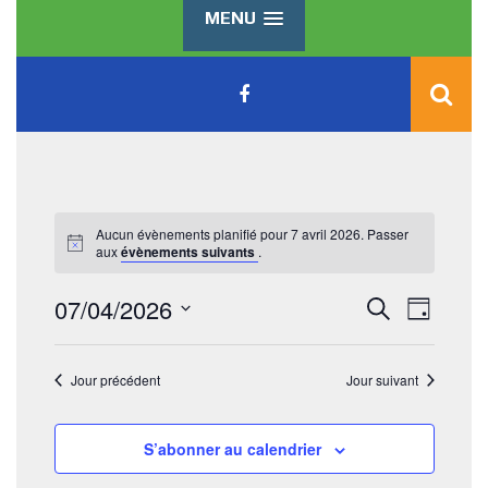
MENU
Aucun évènements planifié pour 7 avril 2026. Passer
aux
évènements suivants
.
R
N
07/04/2026
R
J
e
a
e
S
o
c
v
u
é
h
c
r
Jour précédent
Jour suivant
l
i
e
e
h
r
g
c
c
a
e
t
S’abonner au calendrier
h
i
t
e