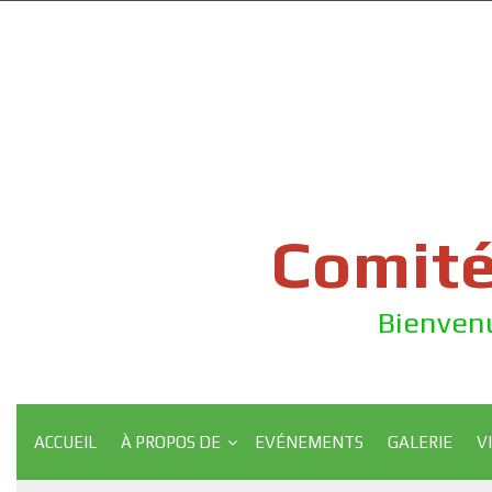
Skip
to
content
Comité
Bienvenu
ACCUEIL
À PROPOS DE
EVÉNEMENTS
GALERIE
V