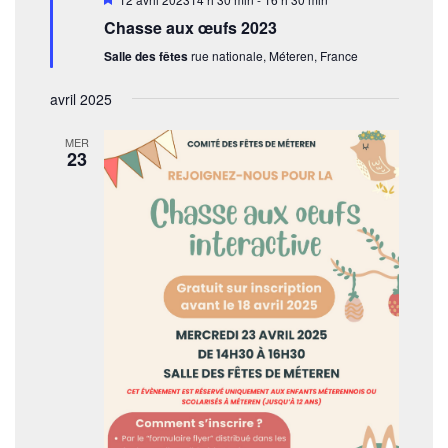
i
e
Chasse aux œufs 2023
s
e
n
Salle des fêtes
rue nationale, Méteren, France
n
a
t
v
avril 2025
a
s
n
MER
t
23