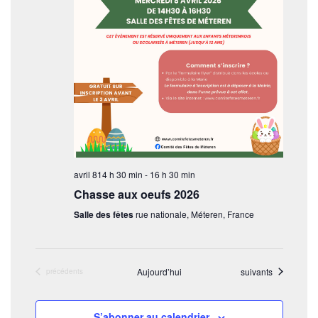
avril 814 h 30 min
-
16 h 30 min
Chasse aux oeufs 2026
Salle des fêtes
rue nationale, Méteren, France
Évènements
Aujourd’hui
suivants
Évènements
précédents
S’abonner au calendrier