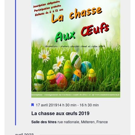
i
n
c
o
n
h
e
n
z
d
e
u
e
n
e
v
e
t
d
u
a
n
e
t
s
e
a
.
É
v
v
i
è
n
g
e
M
17 avril 201914 h 30 min
-
16 h 30 min
a
i
m
La chasse aux œufs 2019
s
t
e
e
Salle des fêtes
rue nationale, Méteren, France
n
i
n
a
v
avril 2023