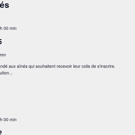
sés
 h 00 min
5
eren
andé aux aînés qui souhaitent recevoir leur colis de s'inscrire.
tion...
 h 00 min
2