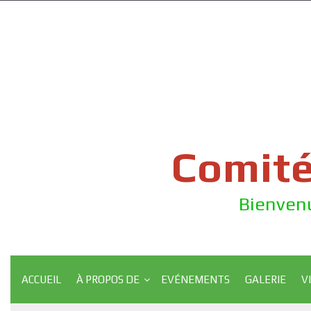
Skip
to
content
Comité
Bienvenu
ACCUEIL
À PROPOS DE
EVÉNEMENTS
GALERIE
V