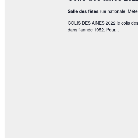
d
a
e
Salle des fêtes
rue nationale, Mét
r
m
v
COLIS DES AINES 2022 le colis des 
o
u
dans l'année 1952. Pour...
t
-
e
c
l
s
é
É
.
v
è
n
e
m
e
n