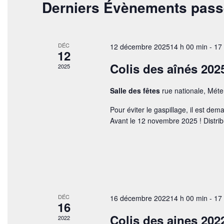
Derniers Évènements pas
é
i
e
.
o
R
e
n
e
n
t
c
e
DÉC
12 décembre 202514 h 00 min
-
17
12
h
z
n
e
u
Colis des aînés 202
2025
r
a
n
c
e
v
Salle des fêtes
rue nationale, Mét
h
d
e
a
i
Pour éviter le gaspillage, il est dem
r
t
Avant le 12 novembre 2025 ! Distribu
g
É
e
v
.
a
è
n
t
e
i
m
e
o
n
DÉC
16 décembre 202214 h 00 min
-
17
t
16
n
s
Colis des aines 202
2022
p