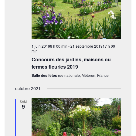
i
n
c
o
n
h
e
n
z
d
e
u
e
n
e
v
e
1 juin 20198 h 00 min
-
21 septembre 201917 h 00
t
d
u
min
a
n
e
Concours des jardins, maisons ou
t
s
fermes fleuries 2019
e
a
.
É
Salle des fêtes
rue nationale, Méteren, France
v
v
i
octobre 2021
è
n
g
SAM
e
9
a
m
t
e
i
n