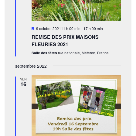
t
o
n
d
M
9 octobre 202111 h 00 min
-
17 h 00 min
e
i
REMISE DES PRIX MAISONS
s
v
e
FLEURIES 2021
n
u
a
Salle des fêtes
rue nationale, Méteren, France
v
e
a
septembre 2022
n
s
t
VEN
É
16
v
è
n
e
m