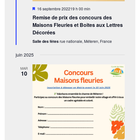
e
M
16 septembre 202219 h 00 min
i
n
Remise de prix des concours des
s
e
Maisons Fleuries et Boites aux Lettres
t
n
Décorées
a
s
v
Salle des fêtes
rue nationale, Méteren, France
a
n
t
juin 2025
MAR
10