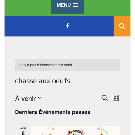
MENU
Il n’y a pas d’évènements à venir.
chasse aux oeufs
R
N
À venir
R
L
e
a
e
S
i
c
Derniers Évènements passés
v
s
é
h
c
t
l
i
e
e
e
h
r
g
AVR
c
c
8