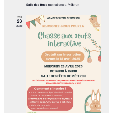
i
Salle des fêtes
rue nationale, Méteren
n
t
o
AVR
23
n
2025
d
e
v
u
e
s
É
v
è
n