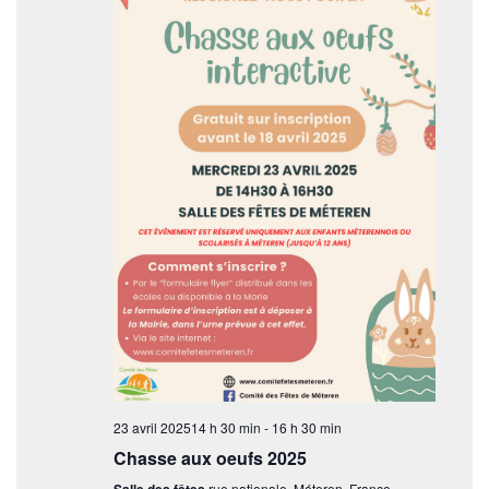
e
v
u
e
s
É
v
è
n
e
m
e
23 avril 202514 h 30 min
-
16 h 30 min
Chasse aux oeufs 2025
n
Salle des fêtes
rue nationale, Méteren, France