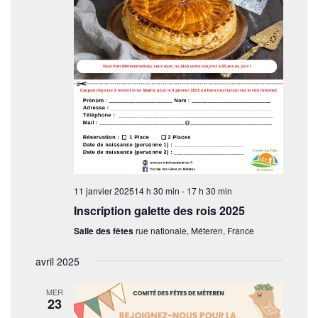
d
e
u
e
n
e
v
e
t
d
u
a
n
e
t
s
e
a
.
É
v
v
i
è
n
g
e
11 janvier 202514 h 30 min
-
17 h 30 min
a
m
Inscription galette des rois 2025
t
e
Salle des fêtes
rue nationale, Méteren, France
i
n
avril 2025
t
o
n
MER
23
d