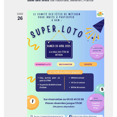
t
s
SAM
26