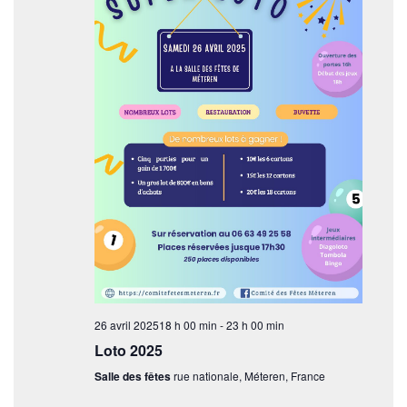
e
v
u
e
s
É
v
è
n
e
m
26 avril 202518 h 00 min
-
23 h 00 min
Loto 2025
e
Salle des fêtes
rue nationale, Méteren, France
n