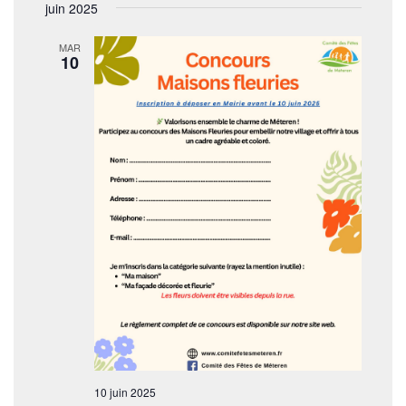
t
juin 2025
s
MAR
10
10 juin 2025