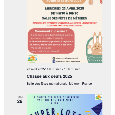
d
e
u
e
n
e
v
e
t
d
u
a
n
e
t
s
e
a
.
É
v
v
i
è
n
g
e
23 avril 202514 h 30 min
-
16 h 30 min
a
m
Chasse aux oeufs 2025
t
e
Salle des fêtes
rue nationale, Méteren, France
i
n
t
o
SAM
26
n
d