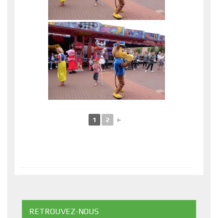
1
2
►
RETROUVEZ-NOUS