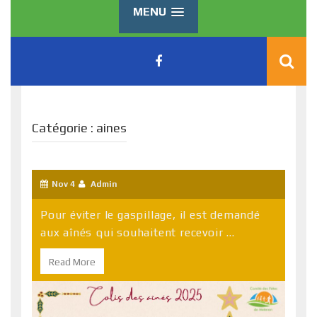
MENU
Catégorie :
aines
Nov 4
Admin
Pour éviter le gaspillage, il est demandé
aux aînés qui souhaitent recevoir ...
Read More