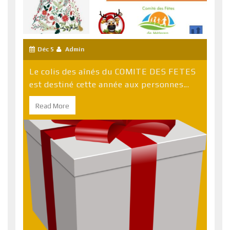
Déc 5
Admin
Le colis des aînés du COMITE DES FETES
est destiné cette année aux personnes...
Read More