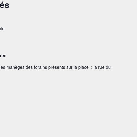
sés
min
eren
des manèges des forains présents sur la place : la rue du