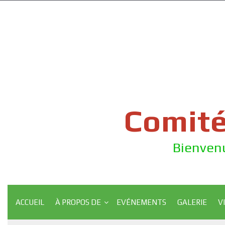
Skip
to
content
Comité
Bienvenu
ACCUEIL
À PROPOS DE
EVÉNEMENTS
GALERIE
V