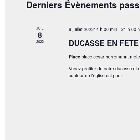
Derniers Évènements pas
é
i
e
.
o
R
e
n
e
n
t
c
e
JUIL
8 juillet 202314 h 00 min
-
21 h 00 
8
h
z
n
e
u
DUCASSE EN FETE
2023
r
a
n
c
e
v
Place
place cesar herremann, mét
h
d
e
a
i
Venez profiter de notre ducasse et 
r
t
contour de l'église est pour...
g
É
e
v
.
a
è
n
t
e
i
m
e
o
n
t
n
s
p