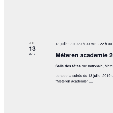
d
a
e
r
m
v
o
u
t
-
e
c
l
s
JUIL
13 juillet 201920 h 00 min
-
22 h 00
é
13
É
.
Méteren academie 2
2019
v
è
Salle des fêtes
rue nationale, Mét
n
Lors de la soirée du 13 juillet 2019
"Meteren academie" ....
e
m
e
n