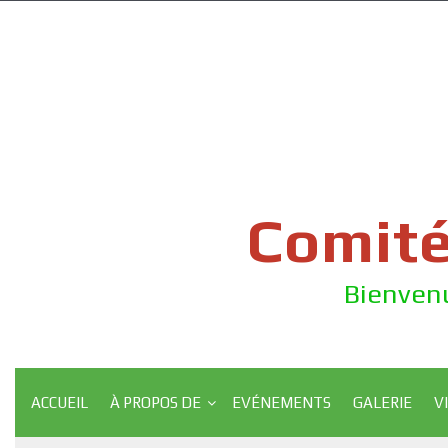
Skip
to
content
Comité
Bienvenu
ACCUEIL
À PROPOS DE
EVÉNEMENTS
GALERIE
V