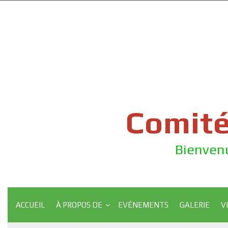
Skip
to
content
Comité
Bienvenu
ACCUEIL
À PROPOS DE
EVÉNEMENTS
GALERIE
V