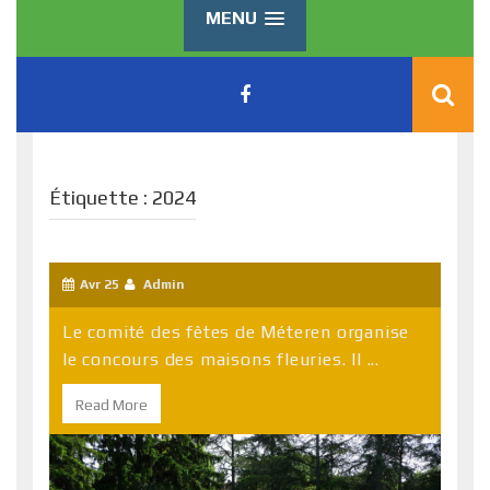
MENU
Étiquette :
2024
Avr 25
Admin
Le comité des fêtes de Méteren organise
le concours des maisons fleuries. Il ...
Read More