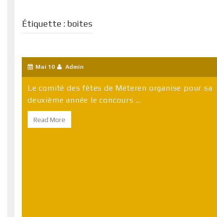
Étiquette :
boites
Mai 10
Admin
Le comité des fêtes de Méteren organise pour sa
deuxième année le concours ...
Read More