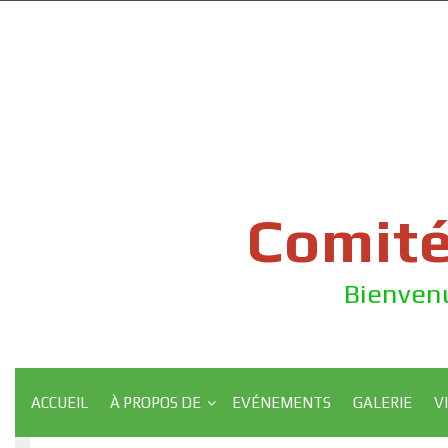
Skip
to
content
Comité
Bienvenu
ACCUEIL
À PROPOS DE
EVÉNEMENTS
GALERIE
V