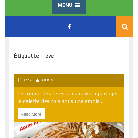
MENU
Étiquette :
féve
Déc 20
Admin
Le comité des fêtes vous invite à partager
la galette des rois sous une ambia...
Read More