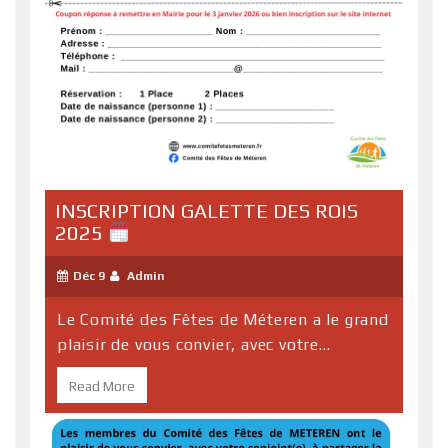
INSCRIPTION GALETTE DES ROIS
2025
Déc 9
Admin
Le Comité des Fêtes de Méteren a le grand
plaisir de vous convier, avec votre...
Read More