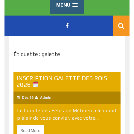
MENU
Étiquette :
galette
INSCRIPTION GALETTE DES ROIS
2026
Déc 29
Admin
Le Comité des Fêtes de Méteren a le grand
plaisir de vous convier, avec votre...
Read More