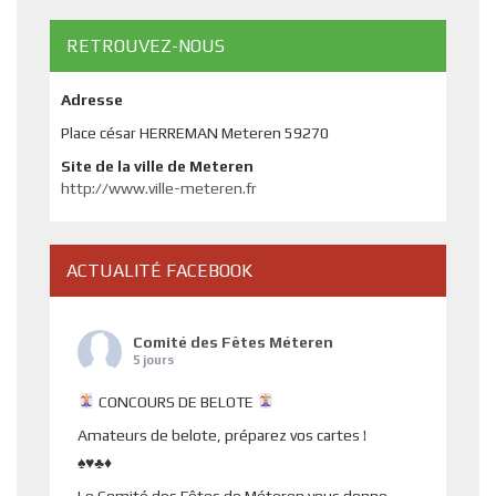
RETROUVEZ-NOUS
Adresse
Place césar HERREMAN Meteren 59270
Site de la ville de Meteren
http://www.ville-meteren.fr
ACTUALITÉ FACEBOOK
Comité des Fêtes Méteren
5 jours
CONCOURS DE BELOTE
Amateurs de belote, préparez vos cartes !
♠️♥️♣️♦️
Le Comité des Fêtes de Méteren vous donne