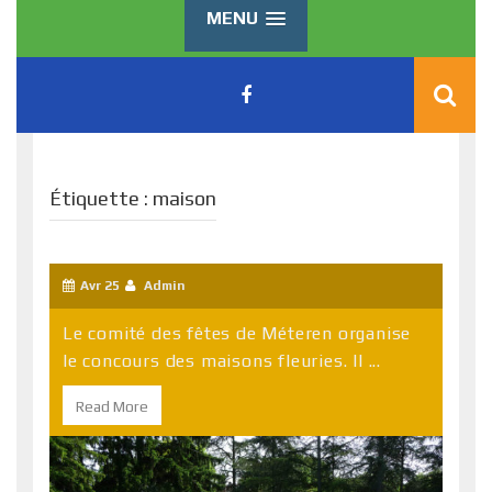
MENU
Étiquette :
maison
Avr 25
Admin
Le comité des fêtes de Méteren organise
le concours des maisons fleuries. Il ...
Read More