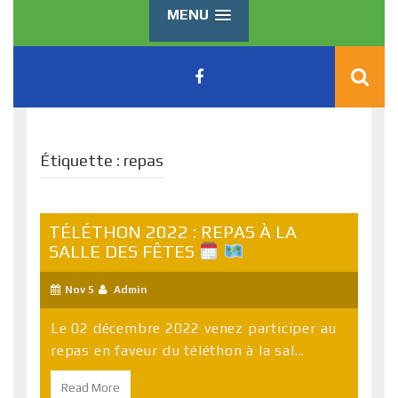
MENU
Étiquette :
repas
TÉLÉTHON 2022 : REPAS À LA
SALLE DES FÊTES
Nov 5
Admin
Le 02 décembre 2022 venez participer au
repas en faveur du téléthon à la sal...
Read More