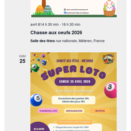
e
v
avril 814 h 30 min
-
16 h 30 min
u
Chasse aux oeufs 2026
e
Salle des fêtes
rue nationale, Méteren, France
s
É
SAM
25
v
è
n
e
m
e
n