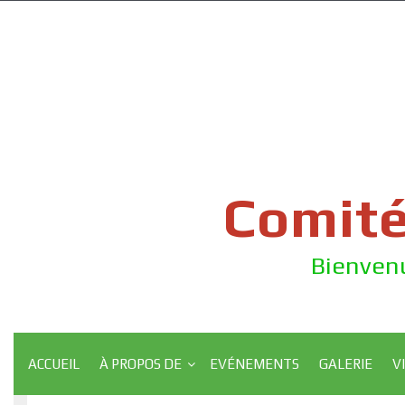
Skip
to
content
Comité
Bienvenu
ACCUEIL
À PROPOS DE
EVÉNEMENTS
GALERIE
V