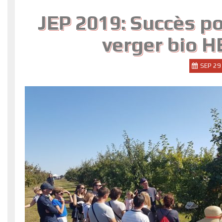
JEP 2019: Succès po
verger bio
SEP 29