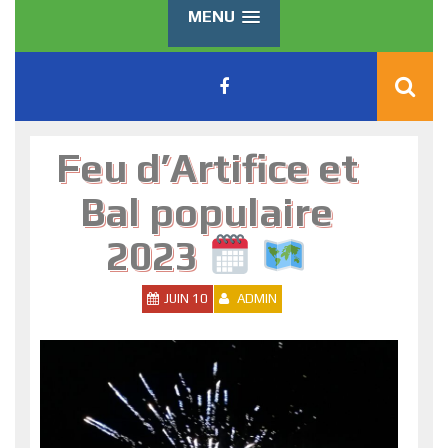
MENU
Feu d’Artifice et
Bal populaire
2023
JUIN 10
ADMIN