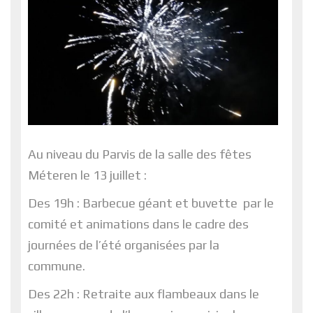
Au niveau du Parvis de la salle des fêtes
Méteren le 13 juillet :
Des 19h : Barbecue géant et buvette par le
comité et animations dans le cadre des
journées de l’été organisées par la
commune.
Des 22h : Retraite aux flambeaux dans le