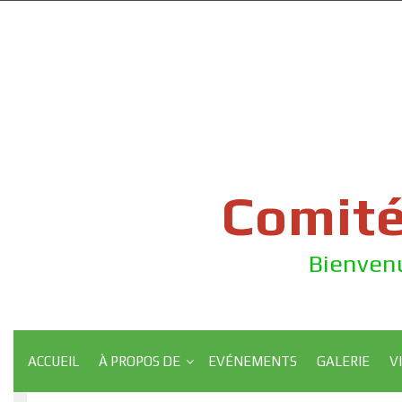
Skip
to
content
Comité
Bienvenu
ACCUEIL
À PROPOS DE
EVÉNEMENTS
GALERIE
V