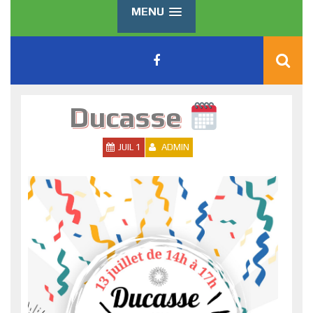
MENU
Ducasse
JUIL 1
ADMIN