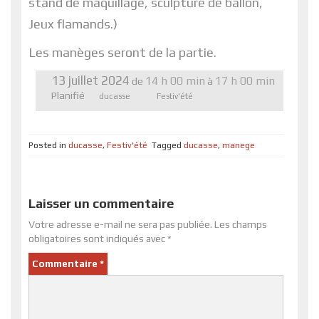
stand de maquillage, sculpture de ballon,
Jeux flamands.)
Les manèges seront de la partie.
13 juillet 2024
14 h 00 min
17 h 00 min
de
à
Planifié
ducasse
Festiv'été
Posted in
ducasse
,
Festiv'été
Tagged
ducasse
,
manege
Laisser un commentaire
Votre adresse e-mail ne sera pas publiée.
Les champs
obligatoires sont indiqués avec
*
Commentaire
*