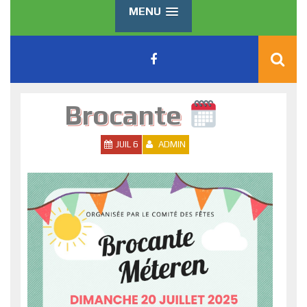
MENU
Brocante
JUIL 6
ADMIN