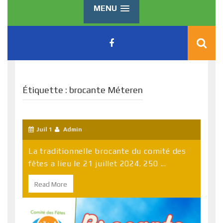
MENU
Étiquette :
brocante Méteren
Juil 1
Admin
La traditionnelle brocante du comité des
fêtes a lieu le 21 juillet 2024. 250 ...
Read More