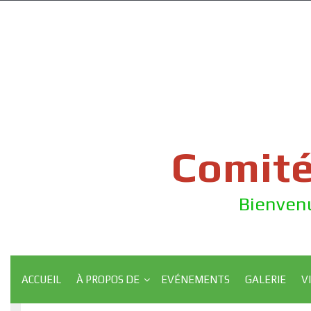
Skip
to
content
Comité
Bienvenu
ACCUEIL
À PROPOS DE
EVÉNEMENTS
GALERIE
V