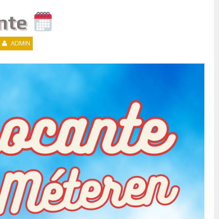
nte
ADMIN