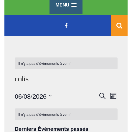
MENU
Il n’y a pas d’évènements à venir.
colis
R
N
06/08/2026
R
M
e
a
e
S
o
c
v
i
é
h
c
Il n’y a pas d’évènements à venir.
s
l
i
e
e
h
r
g
c
Derniers Évènements passés
c