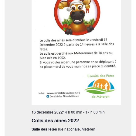
i
n
t
o
n
d
e
v
u
e
s
É
v
16 décembre 202214 h 00 min
-
17 h 00 min
è
Colis des aines 2022
n
Salle des fêtes
rue nationale, Méteren