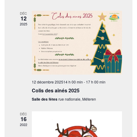
a
e
t
h
i
t
e
r
o
DÉC
i
12
n
c
o
2025
n
h
e
n
z
d
e
u
e
n
e
v
e
t
d
u
a
n
e
t
s
e
a
12 décembre 202514 h 00 min
-
17 h 00 min
.
É
Colis des aînés 2025
v
v
Salle des fêtes
rue nationale, Méteren
i
è
n
g
DÉC
16
e
a
2022
m
t
e