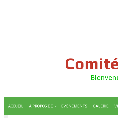
Skip
to
content
Comité
Bienvenu
ACCUEIL
À PROPOS DE
EVÉNEMENTS
GALERIE
V