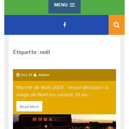
MENU
Étiquette :
noël
Oct 27
Admin
Marché de Noël 2024 Venez découvrir la
magie de Noël les samedi 30 no...
Read More